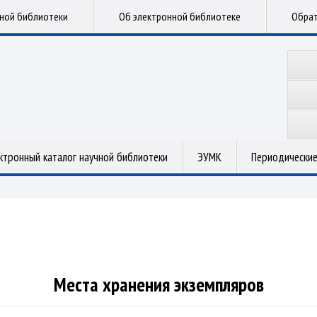
чной библиотеки
Об электронной библиотеке
Обрат
ктронный каталог научной библиотеки
ЭУМК
Периодические
Места хранения экземпляров