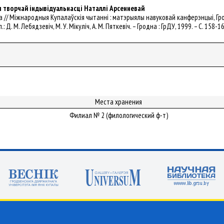
 творчай індывідуальнасці Наталлі Арсенневай
іянка // Міжнародныя Купалаўскія чытанні : матэрыялы навуковай канферэнцыі, Г
.: Д. М. Лебядзевіч, М. У. Мікуліч, А. М. Пяткевіч. – Гродна : ГрДУ, 1999. – С. 158-1
Места хранения
Филиал № 2 (филологический ф-т)