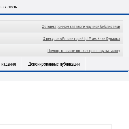
ная связь
Об электронном каталоге научной библиотеки
О ресурсе «Репозиторий ГрГУ им. Янки Купалы»
Помощь в поиске по электронному каталогу
 издания
Депонированные публикации