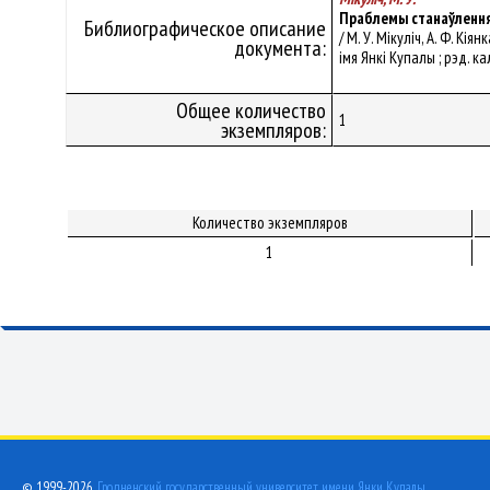
Праблемы станаўлення
Библиографическое описание
/ М. У. Мікуліч, А. Ф. К
документа:
iмя Янкі Купалы ; рэд. кал
Общее количество
1
экземпляров:
Количество экземпляров
1
© 1999-2026,
Гродненский государственный университет имени Янки Купалы