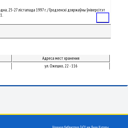
родна, 25-27 лістапада 1997 г. / Гродзенскi дзяржаўны ўнiверсітэт
61.
Статья
Адреса мест хранения
ул. Ожешко, 22 - 116
Научная библиотека ГрГУ им. Янки Купалы