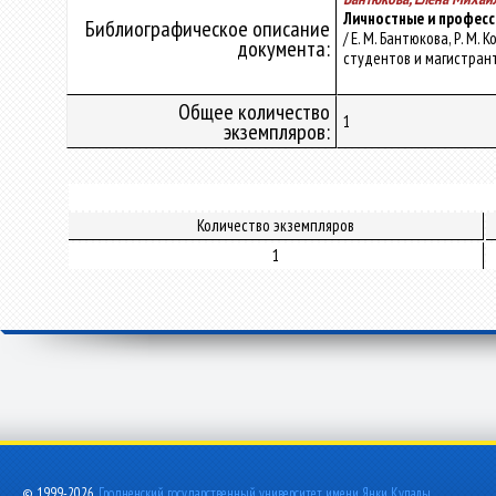
Личностные и професс
Библиографическое описание
/ Е. М. Бантюкова, Р. М
документа:
студентов и магистрантов
Общее количество
1
экземпляров:
Количество экземпляров
1
© 1999-2026,
Гродненский государственный университет имени Янки Купалы