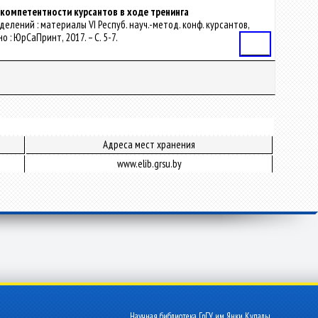
компетентности курсантов в ходе тренинга
делений : материалы VI Респуб. науч.-метод. конф. курсантов,
о : ЮрСаПринт, 2017. – С. 5-7.
Статья
Адреса мест хранения
www.elib.grsu.by
Научная библиотека ГрГУ им. Янки Купалы