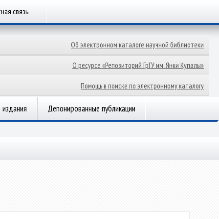
ная связь
Об электронном каталоге научной библиотеки
О ресурсе «Репозиторий ГрГУ им. Янки Купалы»
Помощь в поиске по электронному каталогу
 издания
Депонированные публикации