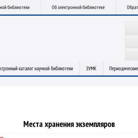
чной библиотеки
Об электронной библиотеке
Обрат
ктронный каталог научной библиотеки
ЭУМК
Периодические
Места хранения экземпляров
ич