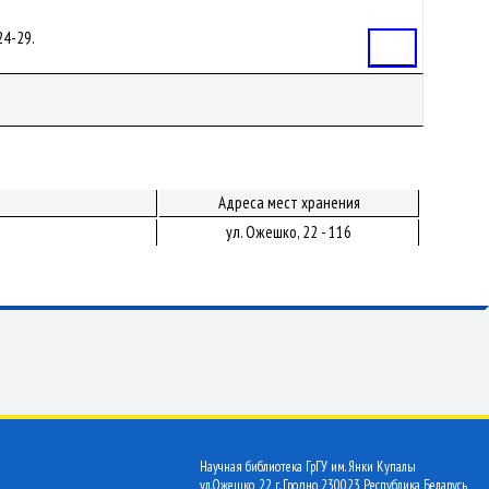
 24-29.
Статья
Адреса мест хранения
ул. Ожешко, 22 - 116
Научная библиотека ГрГУ им. Янки Купалы
ул.Ожешко, 22 г. Гродно 230023 Республика Беларусь