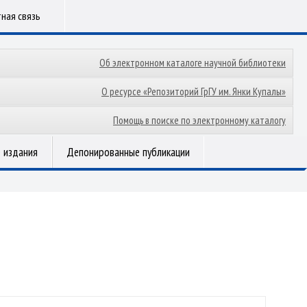
ная связь
Об электронном каталоге научной библиотеки
О ресурсе «Репозиторий ГрГУ им. Янки Купалы»
Помощь в поиске по электронному каталогу
 издания
Депонированные публикации