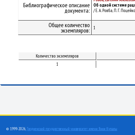
Библиографическое описание
Об одной системе рац
документа:
/ Е. А. Ровба, П. Г. Поц
Общее количество
1
экземпляров:
Количество экземпляров
1
© 1999-2026,
Гродненский государственный университет имени Янки Купалы