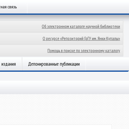
ная связь
Об электронном каталоге научной библиотеки
О ресурсе «Репозиторий ГрГУ им. Янки Купалы»
Помощь в поиске по электронному каталогу
 издания
Депонированные публикации