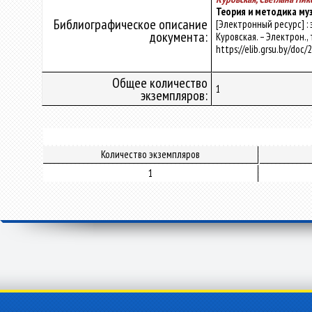
Теория и методика му
Библиографическое описание
[Электронный ресурс] :
документа:
Куровская. – Электрон., 
https://elib.grsu.by/doc
Общее количество
1
экземпляров:
Количество экземпляров
1