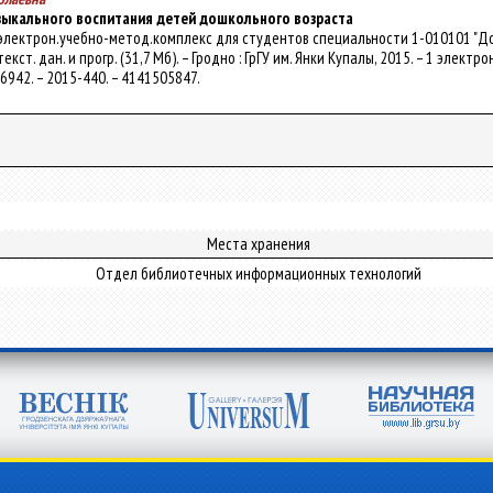
зыкального воспитания детей дошкольного возраста
 электрон.учебно-метод.комплекс для студентов специальности 1-010101 "До
текст. дан. и прогр. (31,7 Мб). – Гродно : ГрГУ им. Янки Купалы, 2015. – 1 электр
/26942. – 2015-440. – 4141505847.
Места хранения
Отдел библиотечных информационных технологий