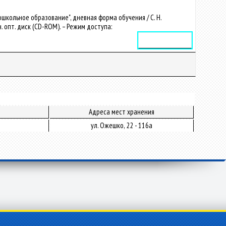
школьное образование", дневная форма обучения / С. Н.
он. опт. диск (CD-ROM). – Режим доступа:
Электронное издание
Адреса мест хранения
ул. Ожешко, 22 - 116а