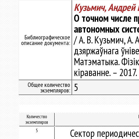
Кузьмич, Андрей 
О точном числе 
автономных систе
Библиографическое
/ А. В. Кузьмич, А.
описание документа:
дзяржаўнага ўнівер
Матэматыка. Фізік
кіраванне. – 2017. 
Общее количество
5
экземпляров:
Количество
экземпляров
Сектор периодичес
5