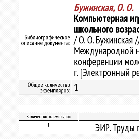
Бужинская, О. О.
Компьютерная иг
школьного возрас
Библиографическое
/ О. О. Бужинская 
описание документа:
Международной н
конференции моло
г. [Электронный рес
Общее количество
1
экземпляров:
Количество экземпляров
ЭИР. Труды 
1