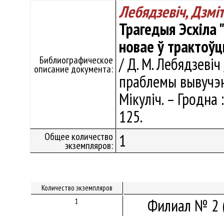
Лебядзевіч, Дзмі
Трагедыя Эсхіла 
новае ў трактоўц
Библиографическое
/ Д. М. Лебядзевіч
описание документа:
праблемы вывучэнн
Мікуліч. – Гродна 
125.
Общее количество
1
экземпляров:
Количество экземпляров
Филиал № 2 
1