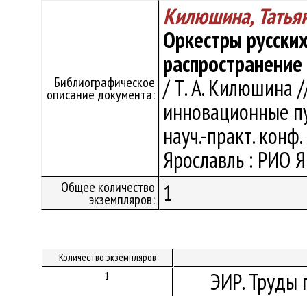
Килюшина, Татья
Оркестры русски
распространение 
Библиографическое
/ Т. А. Килюшина 
описание документа:
инновационные пу
науч.-практ. конф.
Ярославль : РИО ЯГ
Общее количество
1
экземпляров:
Количество экземпляров
ЭИР. Труды 
1