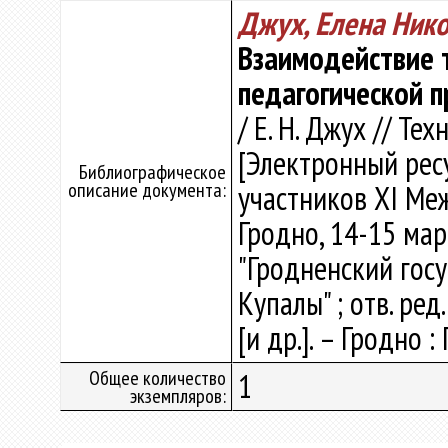
Джух, Елена Ник
Взаимодействие т
педагогической п
/ Е. Н. Джух // Т
[Электронный ресу
Библиографическое
описание документа:
участников ХI Ме
Гродно, 14-15 мар
"Гродненский гос
Купалы" ; отв. ред.
[и др.]. – Гродно :
Общее количество
1
экземпляров: