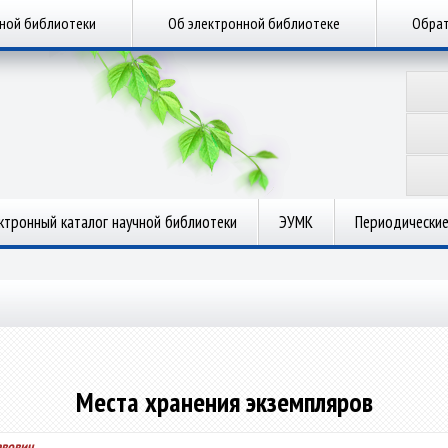
чной библиотеки
Об электронной библиотеке
Обрат
ктронный каталог научной библиотеки
ЭУМК
Периодические
Места хранения экземпляров
авович