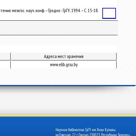
ния: межгос. науч. конф. – Гродно : ГрГУ, 1994. – С. 15-18.
Статья
Адреса мест хранения
www.elib.grsu.by
Научная библиотека ГрГУ им. Янки Купалы
ул.Ожешко, 22 г. Гродно 230023 Республика Беларусь