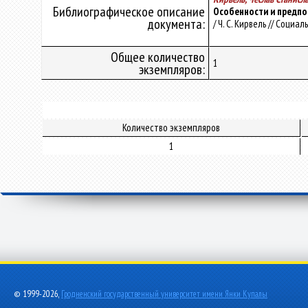
Библиографическое описание
Особенности и предпо
документа:
/ Ч. С. Кирвель // Социа
Общее количество
1
экземпляров:
Количество экземпляров
1
© 1999-2026,
Гродненский государственный университет имени Янки Купалы