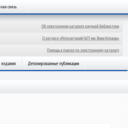
ная связь
Об электронном каталоге научной библиотеки
О ресурсе «Репозиторий ГрГУ им. Янки Купалы»
Помощь в поиске по электронному каталогу
 издания
Депонированные публикации