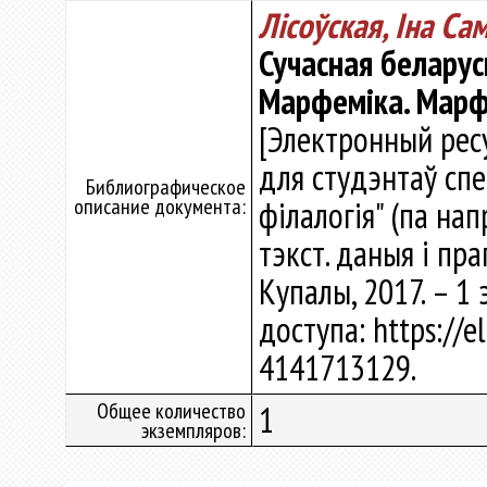
Лісоўская, Іна Са
Сучасная беларус
Марфеміка. Марф
[Электронный ресу
для студэнтаў сп
Библиографическое
описание документа:
філалогія" (па напр
тэкст. даныя і пра
Купалы, 2017. – 1
доступа: https://e
4141713129.
Общее количество
1
экземпляров: