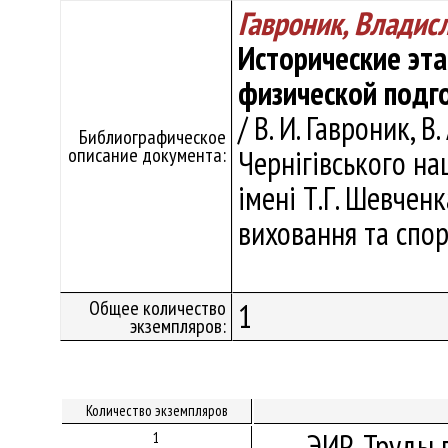
Гавроник, Владис
Исторические эт
физической подг
/ В. И. Гавроник, В
Библиографическое
описание документа:
Чернiгiвського на
iменi Т.Г. Шевченк
виховання та спорт
Общее количество
1
экземпляров:
Количество экземпляров
ЭИР. Труды 
1