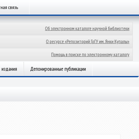
ная связь
Об электронном каталоге научной библиотеки
О ресурсе «Репозиторий ГрГУ им. Янки Купалы»
Помощь в поиске по электронному каталогу
 издания
Депонированные публикации