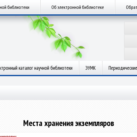
чной библиотеки
Об электронной библиотеке
Обрат
ктронный каталог научной библиотеки
ЭУМК
Периодические
Места хранения экземпляров
димирович