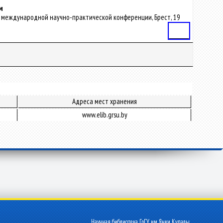
м
 VI международной научно-практической конференции, Брест, 19
Статья
Адреса мест хранения
www.elib.grsu.by
Научная библиотека ГрГУ им. Янки Купалы