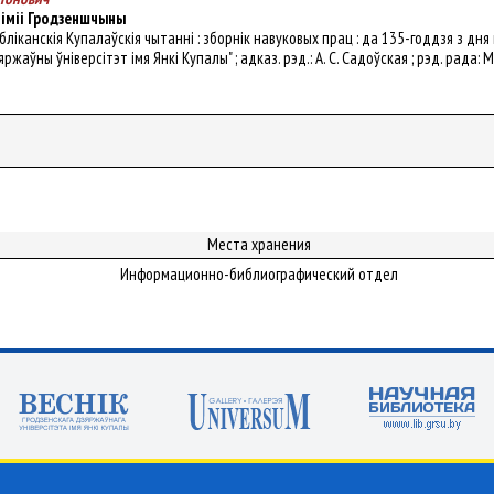
німіі Гродзеншчыны
спубліканскія Купалаўскія чытанні : зборнік навуковых прац : да 135-годдзя з 
жаўны ўніверсітэт імя Янкі Купалы" ; адказ. рэд.: А. С. Садоўская ; рэд. рада: М.
Места хранения
Информационно-библиографический отдел