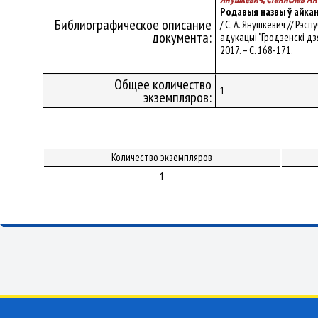
Родавыя назвы ў айка
Библиографическое описание
/ С. А. Янушкевич // Рэ
документа:
адукацыі "Гродзенскі дзяр
2017. – С. 168-171.
Общее количество
1
экземпляров:
Количество экземпляров
1