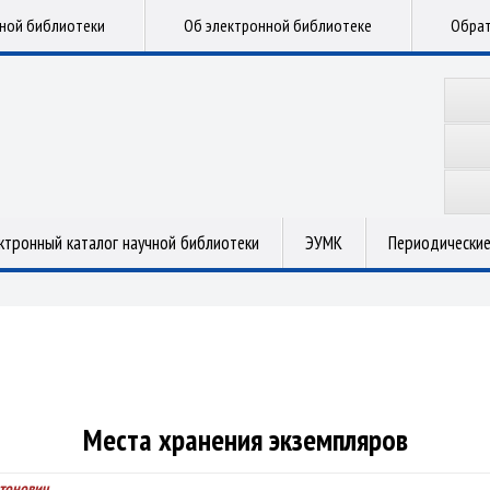
чной библиотеки
Об электронной библиотеке
Обрат
ктронный каталог научной библиотеки
ЭУМК
Периодические
Места хранения экземпляров
нтонович