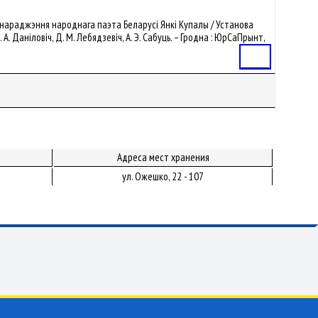
дня нараджэння народнага паэта Беларусі Янкі Купалы / Установа
 А. Даніловіч, Д. М. Лебядзевіч, А. Э. Сабуць. – Гродна : ЮрСаПрынт,
Статья
Адреса мест хранения
ул. Ожешко, 22 - 107