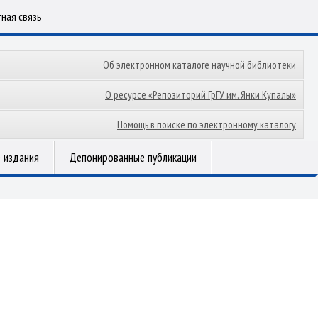
ная связь
Об электронном каталоге научной библиотеки
О ресурсе «Репозиторий ГрГУ им. Янки Купалы»
Помощь в поиске по электронному каталогу
 издания
Депонированные публикации