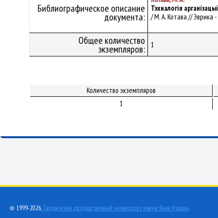
Библиографическое описание
Тэхналогія арганізацы
документа:
/ М. А. Котава // Эврика 
Общее количество
1
экземпляров:
Количество экземпляров
1
© 1999-2026,
Гродненский государственный университет имени Янки Купалы