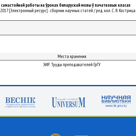
і самастойнай работы на ўроках беларускай мовы ў пачатковых класах
- 2017 [Электронный ресурс] : сборник научных статей / ред. кол. С. Я. Кострица [и
Места хранения
ЭИР. Труды преподавателей ГрГУ