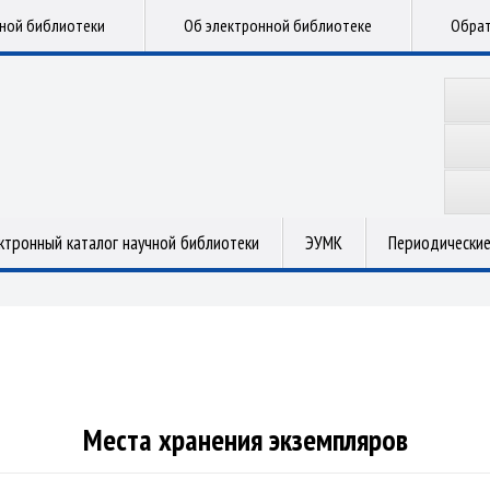
чной библиотеки
Об электронной библиотеке
Обрат
ктронный каталог научной библиотеки
ЭУМК
Периодические
Места хранения экземпляров