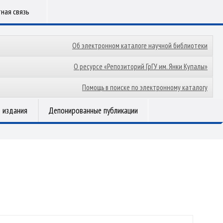
ная связь
Об электронном каталоге научной библиотеки
О ресурсе «Репозиторий ГрГУ им. Янки Купалы»
Помощь в поиске по электронному каталогу
 издания
Депонированные публикации