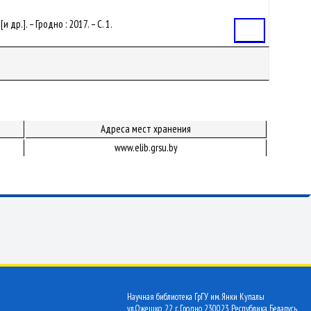
 др.]. – Гродно : 2017. – С. 1.
Статья
Адреса мест хранения
www.elib.grsu.by
Научная библиотека ГрГУ им. Янки Купалы
ул.Ожешко, 22 г. Гродно 230023 Республика Беларусь