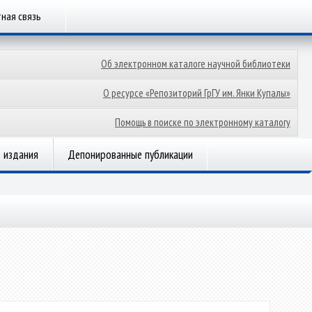
ная связь
Об электронном каталоге научной библиотеки
О ресурсе «Репозиторий ГрГУ им. Янки Купалы»
Помощь в поиске по электронному каталогу
 издания
Депонированные публикации