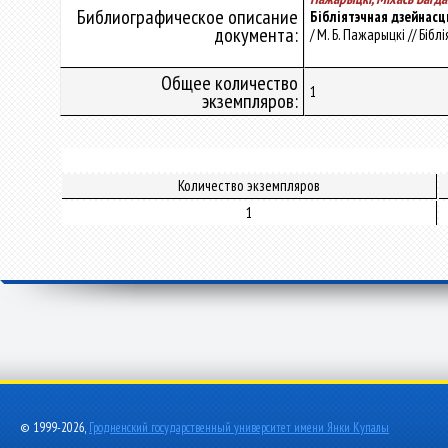
Библиографическое описание
Бібліятэчная дзейнасць
документа:
/ М. Б. Пажарыцкі // Бібл
Общее количество
1
экземпляров:
Количество экземпляров
1
© 1999-2026,
Гродненский государственный университет имени Янки Купалы