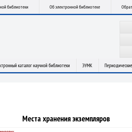
чной библиотеки
Об электронной библиотеке
Обрат
ктронный каталог научной библиотеки
ЭУМК
Периодические
Места хранения экземпляров
имирович