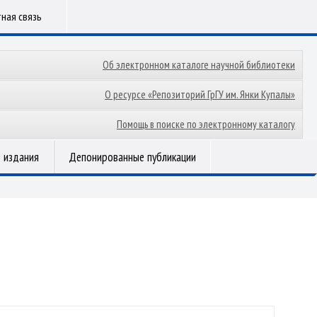
ная связь
Об электронном каталоге научной библиотеки
О ресурсе «Репозиторий ГрГУ им. Янки Купалы»
Помощь в поиске по электронному каталогу
 издания
Депонированные публикации