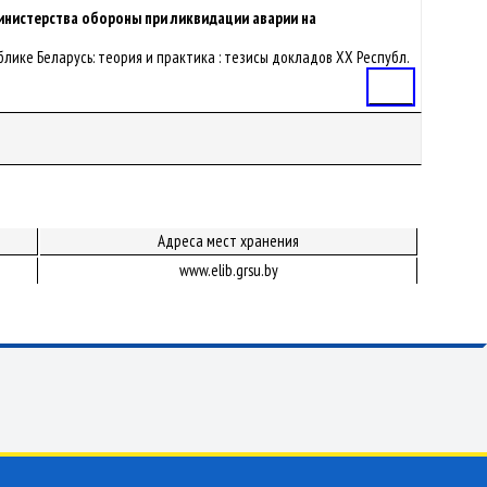
инистерства обороны при ликвидации аварии на
ублике Беларусь: теория и практика : тезисы докладов XX Республ.
Статья
Адреса мест хранения
www.elib.grsu.by