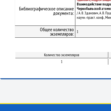
Взаимодействие подра
Библиографическое описание
Чернобыльской атомн
документа:
/ А. В. Зданович, А. В.
научн.-практ. конф., Минс
Общее количество
1
экземпляров:
Количество экземпляров
1