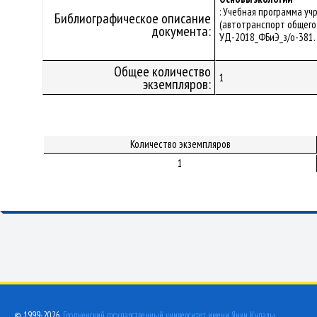
: Учебная программа у
Библиографическое описание
(автотранспорт общего 
документа:
УД-2018_ФБиЭ_з/о-381.
Общее количество
1
экземпляров:
Количество экземпляров
1
© 1999-2026,
Гродненский государственный университет имени Янки Купалы