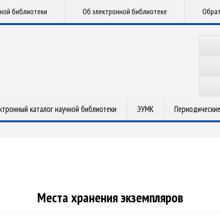
чной библиотеки
Об электронной библиотеке
Обрат
ктронный каталог научной библиотеки
ЭУМК
Периодические
Места хранения экземпляров