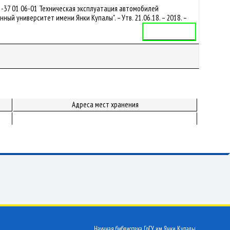
1-37 01 06-01 Техническая эксплуатация автомобилей
ый университет имени Янки Купалы". – Утв. 21.06.18. – 2018. –
Учебная программа
Адреса мест хранения
Научная библиотека ГрГУ им. Янки Купалы