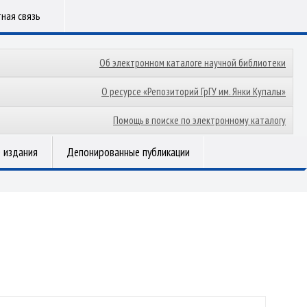
ная связь
Об электронном каталоге научной библиотеки
О ресурсе «Репозиторий ГрГУ им. Янки Купалы»
Помощь в поиске по электронному каталогу
 издания
Депонированные публикации