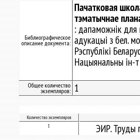
Пачатковая школа
тэматычнае план
: дапаможнік для 
Библиографическое
адукацыі з бел. м
описание документа:
Рэспублікі Беларусь 
Нацыянальны ін-т а
Общее количество
1
экземпляров:
Количество экземпляров
ЭИР. Труды 
1