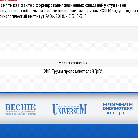
амять как фактор формирования жизненных ожиданий у студентов
хологические проблемы смысла жизни и акме : материалы XXIII Международного с
Психологический институт РАО», 2018. – С. 315-318.
Места хранения
ЭИР. Труды преподавателей ГрГУ