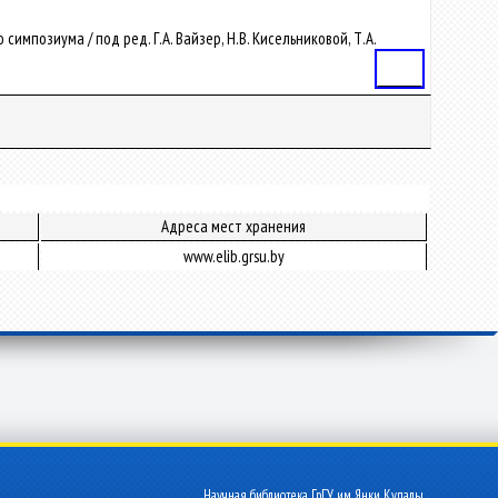
импозиума / под ред. Г.А. Вайзер, Н.В. Кисельниковой, Т.А.
Статья
Адреса мест хранения
www.elib.grsu.by
Научная библиотека ГрГУ им. Янки Купалы