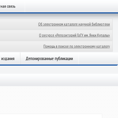
ная связь
Об электронном каталоге научной библиотеки
О ресурсе «Репозиторий ГрГУ им. Янки Купалы»
Помощь в поиске по электронному каталогу
 издания
Депонированные публикации