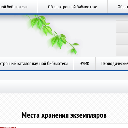
чной библиотеки
Об электронной библиотеке
Обрат
ктронный каталог научной библиотеки
ЭУМК
Периодические
Места хранения экземпляров
антиновна