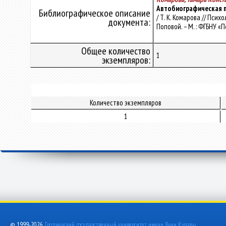
Автобиографическая п
Библиографическое описание
/ Т. К. Комарова // Пси
документа:
Поповой. – М. : ФГБНУ «
Общее количество
1
экземпляров:
Количество экземпляров
1
© 1999-2026,
Гродненский государственный университет имени Янки Купалы