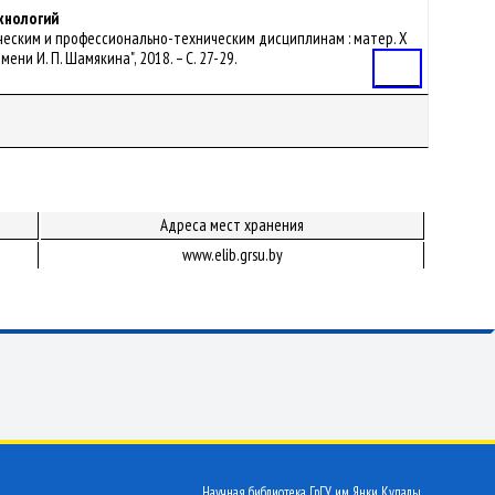
хнологий
атическим и профессионально-техническим дисциплинам : матер. Х
ени И. П. Шамякина", 2018. – С. 27-29.
Статья
Адреса мест хранения
www.elib.grsu.by
Научная библиотека ГрГУ им. Янки Купалы