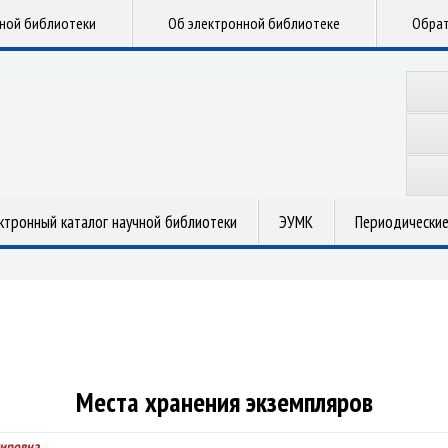
чной библиотеки
Об электронной библиотеке
Обрат
ктронный каталог научной библиотеки
ЭУМК
Периодические
Места хранения экземпляров
мировна