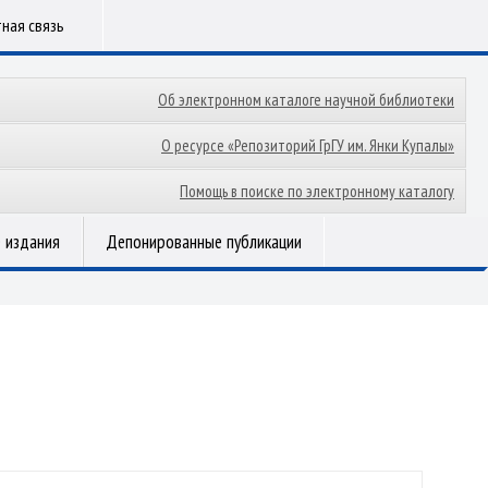
ная связь
Об электронном каталоге научной библиотеки
О ресурсе «Репозиторий ГрГУ им. Янки Купалы»
Помощь в поиске по электронному каталогу
 издания
Депонированные публикации