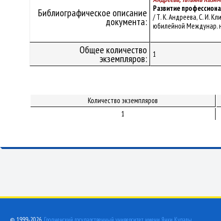
Развитие профессион
Библиографическое описание
/ Т. К. Андреева, С. И
документа:
юбилейной Междунар. нау
Общее количество
1
экземпляров:
Количество экземпляров
1
© 1999-2026,
Гродненский государственный университет имени Янки Купалы