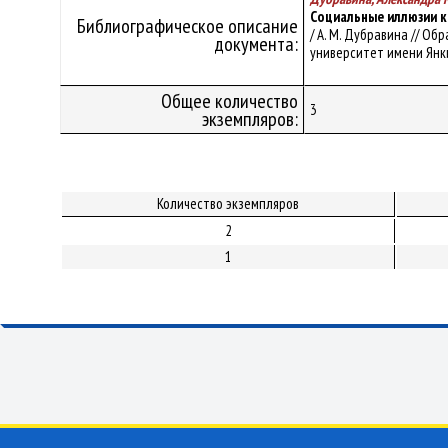
Социальные иллюзии к
Библиографическое описание
/ А. М. Дубравина // О
документа:
университет имени Янки К
Общее количество
3
экземпляров:
Количество экземпляров
2
1