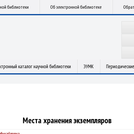
чной библиотеки
Об электронной библиотеке
Обрат
ктронный каталог научной библиотеки
ЭУМК
Периодические
Места хранения экземпляров
 Михайловна