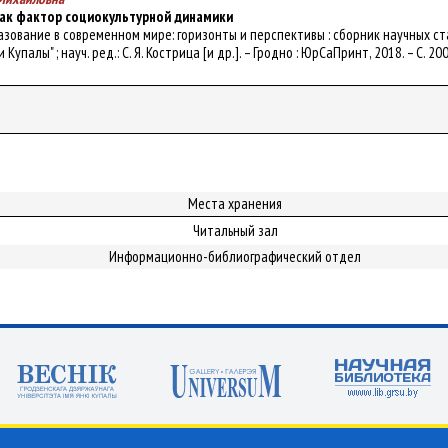
ак фактор социокультурной динамики
бразование в современном мире: горизонты и перспективы : сборник научных 
упалы" ; науч. ред.: С. Я. Кострица [и др.]. – Гродно : ЮрСаПринт, 2018. – С. 20
Места хранения
Читальный зал
Информационно-библиографический отдел