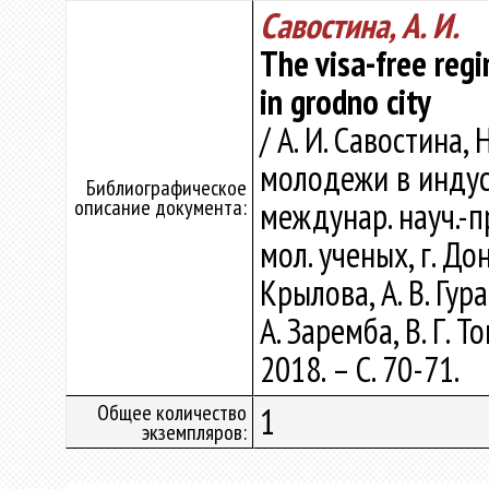
Савостина, А. И.
The visa-free regi
in grodno city
/ А. И. Савостина,
молодежи в индус
Библиографическое
описание документа:
междунар. науч.-п
мол. ученых, г. До
Крылова, А. В. Гура,
А. Заремба, В. Г.
2018. – С. 70-71.
Общее количество
1
экземпляров: