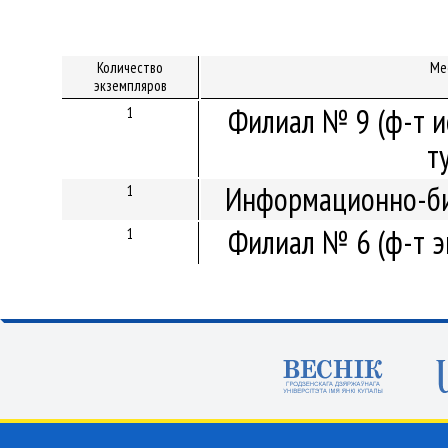
Количество
Ме
экземпляров
Филиал № 9 (ф-т и
1
т
Информационно-би
1
Филиал № 6 (ф-т э
1