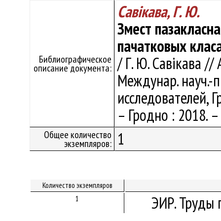
Савікава, Г. Ю.
Змест пазакласна
пачатковых клас
Библиографическое
/ Г. Ю. Савікава /
описание документа:
Междунар. науч.-
исследователей, Г
– Гродно : 2018. – 
Общее количество
1
экземпляров:
Количество экземпляров
ЭИР. Труды 
1