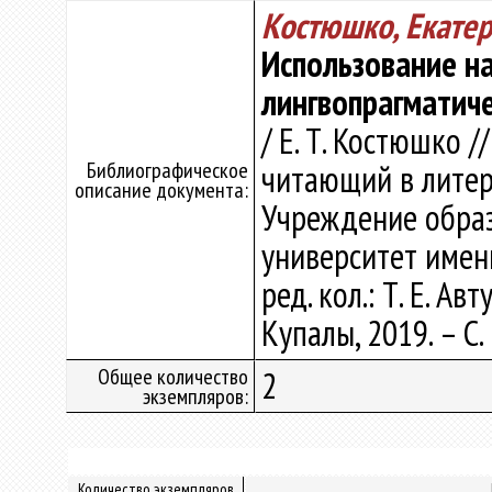
Костюшко, Екате
Использование н
лингвопрагматиче
/ Е. Т. Костюшко 
Библиографическое
читающий в литерату
описание документа:
Учреждение образ
университет имени 
ред. кол.: Т. Е. Ав
Купалы, 2019. – С.
Общее количество
2
экземпляров:
Количество экземпляров