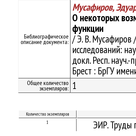
Мусафиров, Эдуа
О некоторых воз
функции
Библиографическое
/ Э. В. Мусафиров
описание документа:
исследований: нау
докл. Респ. науч.-п
Брест : БрГУ имени
Общее количество
1
экземпляров:
Количество экземпляров
ЭИР. Труды 
1