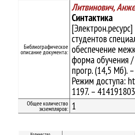
Литвинович, Анже
Синтактика
[Электрон.ресурс]
студентов специа
Библиографическое
обеспечение межк
описание документа:
форма обучения / А
прогр. (14,5 Мб). 
Режим доступа: htt
1197. – 41419180
Общее количество
1
экземпляров:
Количество