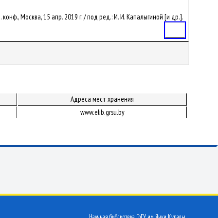
нф., Москва, 15 апр. 2019 г. / под ред.: И. И. Капалыгиной [и др.].
Статья
Адреса мест хранения
www.elib.grsu.by
Научная библиотека ГрГУ им. Янки Купалы