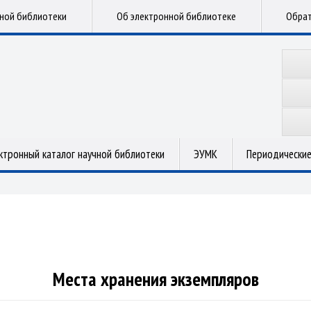
чной библиотеки
Об электронной библиотеке
Обрат
ктронный каталог научной библиотеки
ЭУМК
Периодические
Места хранения экземпляров