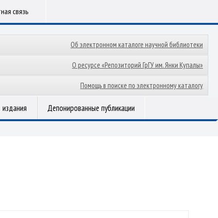
ная связь
Об электронном каталоге научной библиотеки
О ресурсе «Репозиторий ГрГУ им. Янки Купалы»
Помощь в поиске по электронному каталогу
 издания
Депонированные публикации