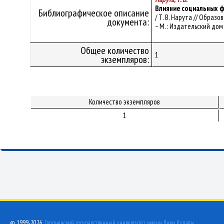
Влияние социальных ф
Библиографическое описание
/ Т. В. Нарута // Образо
документа:
– М. : Издательский дом 
Общее количество
1
экземпляров:
Количество экземпляров
1
© 1999-2026,
Гродненский государственный университет имени Янки Купалы