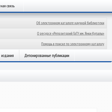
ная связь
Об электронном каталоге научной библиотеки
О ресурсе «Репозиторий ГрГУ им. Янки Купалы»
Помощь в поиске по электронному каталогу
 издания
Депонированные публикации