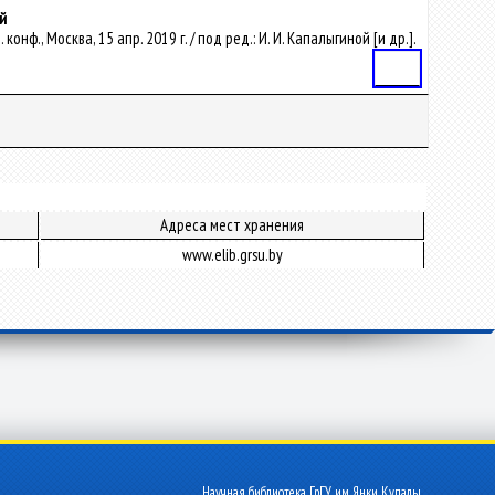
й
нф., Москва, 15 апр. 2019 г. / под ред.: И. И. Капалыгиной [и др.].
Статья
Адреса мест хранения
www.elib.grsu.by
Научная библиотека ГрГУ им. Янки Купалы