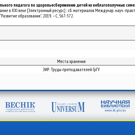
ьного педагога по здоровьесбережению детей из неблагополучных семе
вание в XXI веке [Электронный ресурс] : сб. материалов Междунар. науч.-практ. ко
"Развитие образования", 2019. – С. 567-572.
Места хранения
ЭИР. Труды преподавателей ГрГУ