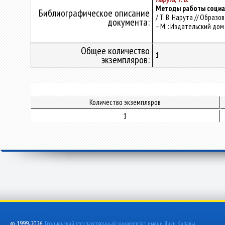
Методы работы социал
Библиографическое описание
/ Т. В. Нарута // Образо
документа:
– М. : Издательский дом 
Общее количество
1
экземпляров:
Количество экземпляров
1
© 1999-2026,
Гродненский государственный университет имени Янки Купалы