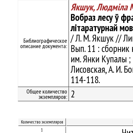
Якшук, Людміла 
Вобраз лесу ў фр
літаратурнай мо
/ Л. М. Якшук // 
Библиографическое
описание документа:
Вып. 11 : сборник
им. Янки Купалы ; от
Лисовская, А. И. Б
114-118.
Общее количество
2
экземпляров:
Количество экземпляров
Чи
1