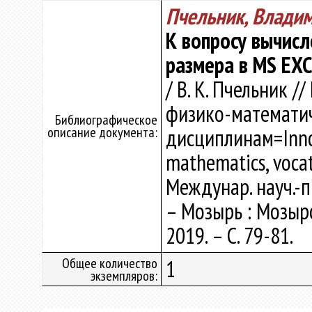
Пчельник, Влади
К вопросу вычис
размера в MS EX
/ В. К. Пчельник 
физико-математи
Библиографическое
описание документа:
дисциплинам=Innov
mathematics, vocat
Междунар. науч.-п
– Мозырь : Мозырск
2019. – С. 79-81.
Общее количество
1
экземпляров: