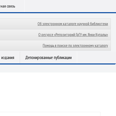
ная связь
Об электронном каталоге научной библиотеки
О ресурсе «Репозиторий ГрГУ им. Янки Купалы»
Помощь в поиске по электронному каталогу
 издания
Депонированные публикации