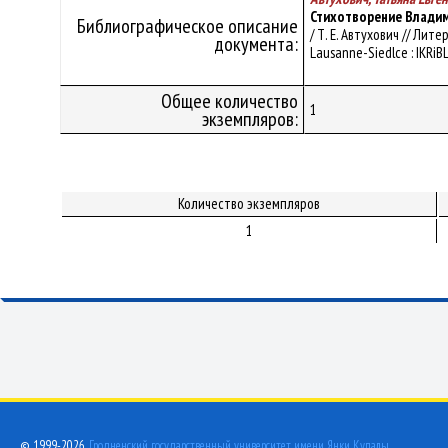
Стихотворение Владим
Библиографическое описание
/ Т. Е. Автухович // Ли
документа:
Lausanne-Siedlce : IKRiBL
Общее количество
1
экземпляров:
Количество экземпляров
1
© 1999-2026,
Гродненский государственный университет имени Янки Купалы