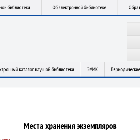
чной библиотеки
Об электронной библиотеке
Обрат
ктронный каталог научной библиотеки
ЭУМК
Периодические
Места хранения экземпляров
ньевна