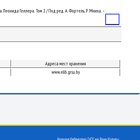
Леонида Геллера. Том 2 / Под ред. А. Фортель, Р. Мниха. –
Статья
Адреса мест хранения
www.elib.grsu.by
Научная библиотека ГрГУ им. Янки Купалы