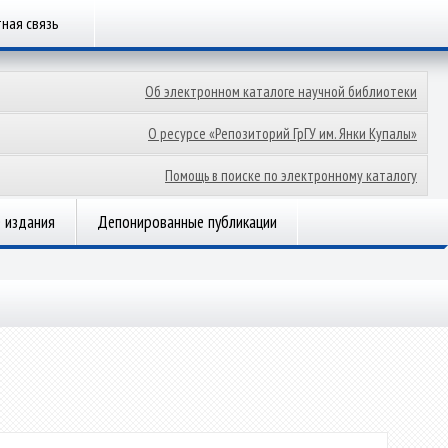
ная связь
Об электронном каталоге научной библиотеки
О ресурсе «Репозиторий ГрГУ им. Янки Купалы»
Помощь в поиске по электронному каталогу
 издания
Депонированные публикации