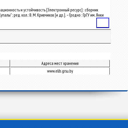
вационность и устойчивость [Электронный ресурс] : сборник
; ред. кол.: В. М. Кривчиков [и др.]. – Гродно : ГрГУ им. Янки
Статья
Адреса мест хранения
www.elib.grsu.by