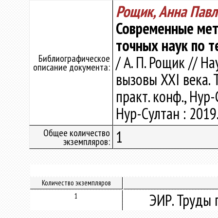
Рощик, Анна Пав
Современные мет
точных наук по т
Библиографическое
/ А. П. Рощик // 
описание документа:
вызовы ХХІ века. 
практ. конф., Нур-
Нур-Султан : 2019.
Общее количество
1
экземпляров:
Количество экземпляров
ЭИР. Труды 
1