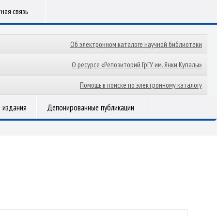
ная связь
Об электронном каталоге научной библиотеки
О ресурсе «Репозиторий ГрГУ им. Янки Купалы»
Помощь в поиске по электронному каталогу
 издания
Депонированные публикации