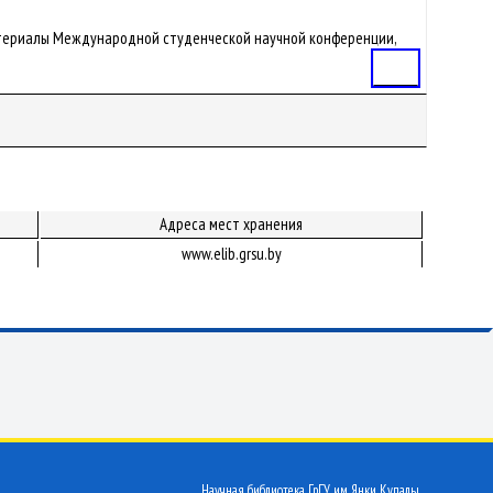
 : Материалы Международной студенческой научной конференции,
Статья
Адреса мест хранения
www.elib.grsu.by
Научная библиотека ГрГУ им. Янки Купалы