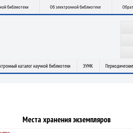
чной библиотеки
Об электронной библиотеке
Обрат
ктронный каталог научной библиотеки
ЭУМК
Периодические
Места хранения экземпляров
ьевна