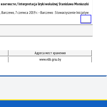
ексте / Interpretacja liryki wokalnej Stanislawa Moniuszki
, Barczewo, 7 czerwca 2019 r. – Barczewo : Stowarzyszenie Inicjatyw
Статья
Адреса мест хранения
www.elib.grsu.by