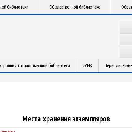
чной библиотеки
Об электронной библиотеке
Обрат
ктронный каталог научной библиотеки
ЭУМК
Периодические
Места хранения экземпляров
игорьевна