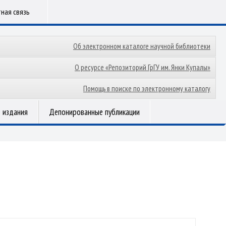
ная связь
Об электронном каталоге научной библиотеки
О ресурсе «Репозиторий ГрГУ им. Янки Купалы»
Помощь в поиске по электронному каталогу
 издания
Депонированные публикации