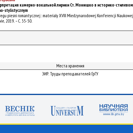
претация камерно-вокальной лирики Ст. Монюшко в историко-стилевом конт
no-stylistycznym
 kregu piesni romantycznej : materialy XVIII Miedzynarodowej Konferencji Naukowej
e, 2019. – С. 35-50.
Места хранения
ЭИР. Труды преподавателей ГрГУ