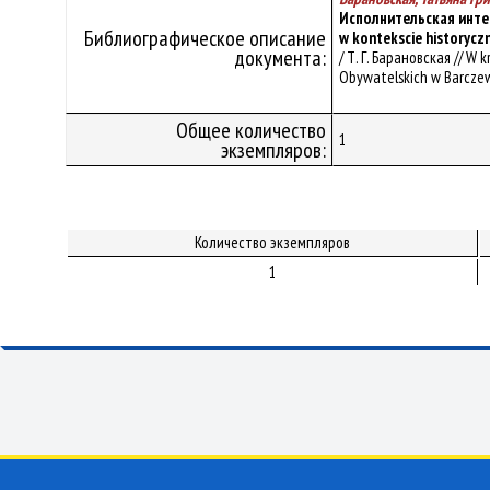
Исполнительская интер
Библиографическое описание
w kontekscie historycz
документа:
/ Т. Г. Барановская // W
Obywatelskich w Barczewi
Общее количество
1
экземпляров:
Количество экземпляров
1