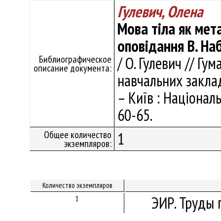
Гулевич, Олена
Мова тіла як мет
оповідання В. На
Библиографическое
/ О. Гулевич // Гу
описание документа:
навчальних заклад
– Київ : Національ
60-65.
Общее количество
1
экземпляров:
Количество экземпляров
ЭИР. Труды 
1