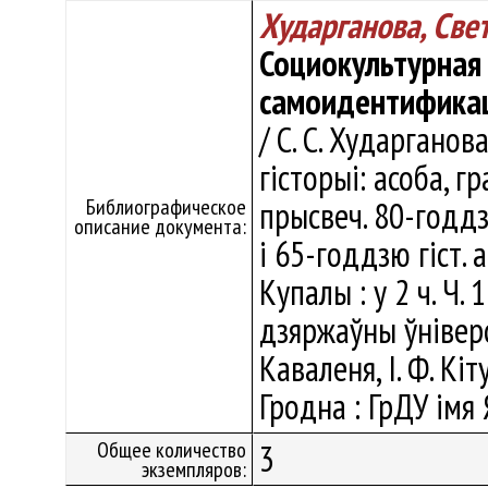
Хударганова, Све
Социокультурная
самоидентификац
/ С. С. Хударганов
гісторыі: асоба, гр
Библиографическое
прысвеч. 80-годдз
описание документа:
і 65-годдзю гіст. 
Купалы : у 2 ч. Ч.
дзяржаўны ўніверсі
Каваленя, І. Ф. Кіту
Гродна : ГрДУ імя 
Общее количество
3
экземпляров: