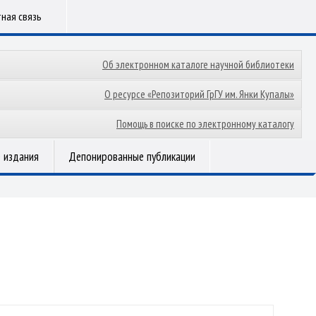
ная связь
Об электронном каталоге научной библиотеки
О ресурсе «Репозиторий ГрГУ им. Янки Купалы»
Помощь в поиске по электронному каталогу
 издания
Депонированные публикации