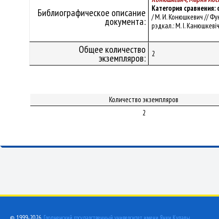
Категория сравнения:
Библиографическое описание
/ М. И. Конюшкевич // Ф
документа:
рэдкал.: М. І. Канюшкевіч
Общее количество
2
экземпляров:
Количество экземпляров
2
© 1999-2026,
Гродненский государственный университет имени Янки Купалы