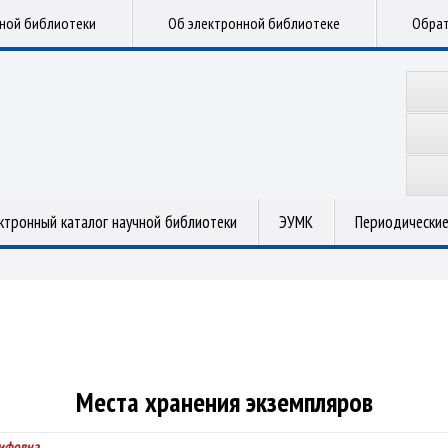
чной библиотеки
Об электронной библиотеке
Обрат
ктронный каталог научной библиотеки
ЭУМК
Периодические
Места хранения экземпляров
ифовна