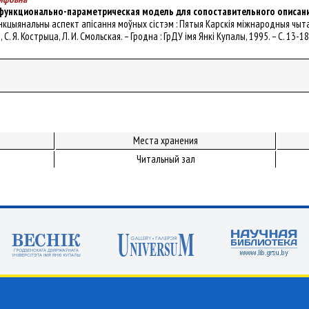
 функционально-параметрическая модель для сопоставительного описан
ункцыянальны аспект апісання моўных сістэм : Пятыя Карскія міжнародныя чытанн
, С. Я. Кострыца, Л. И. Смольская. – Гродна : ГрДУ імя Янкі Купалы, 1995. – С. 13-18
Места хранения
Читальный зал