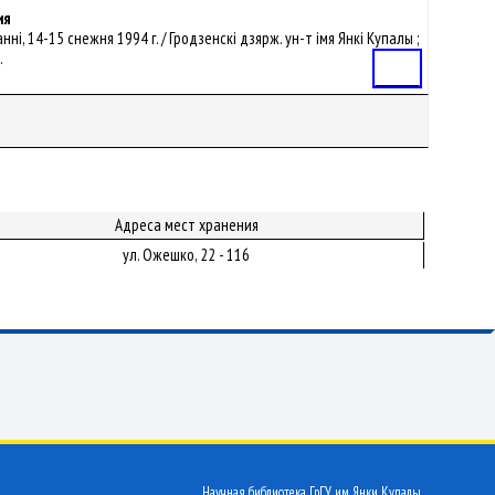
ия
і, 14-15 снежня 1994 г. / Гродзенскі дзярж. ун-т імя Янкі Купалы ;
.
Статья
Адреса мест хранения
ул. Ожешко, 22 - 116
Научная библиотека ГрГУ им. Янки Купалы