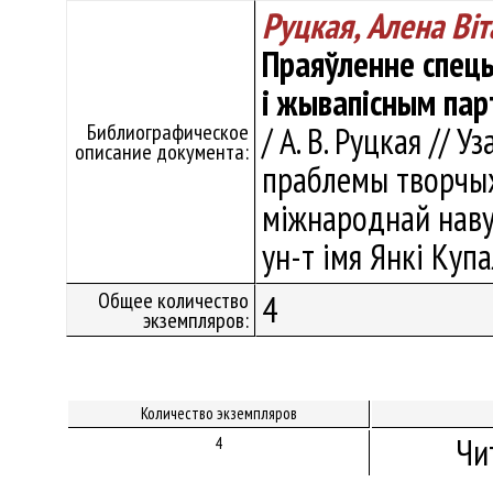
Руцкая, Алена Вi
Праяўленне спец
і жывапісным пар
Библиографическое
/ А. В. Руцкая // 
описание документа:
праблемы творчых 
міжнароднай наву
ун-т імя Янкі Купа
Общее количество
4
экземпляров:
Количество экземпляров
Чи
4