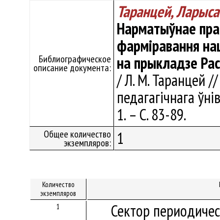
Таранцей, Ларыса
Нарматыўнае пра
фарміравання на
Библиографическое
на прыкладзе Расі
описание документа:
/ Л. М. Таранцей 
педагагічнага ўнів
1. – С. 83-89.
Общее количество
1
экземпляров:
Количество
экземпляров
Сектор периодичес
1