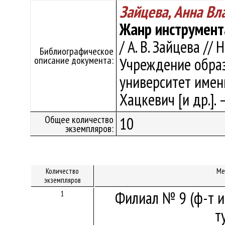
Зайцева, Анна В
Жанр инструмент
/ А. В. Зайцева // На
Библиографическое
описание документа:
Учреждение образ
университет имени 
Хацкевич [и др.]. –
Общее количество
10
экземпляров:
Количество
Ме
экземпляров
Филиал № 9 (ф-т и
1
т