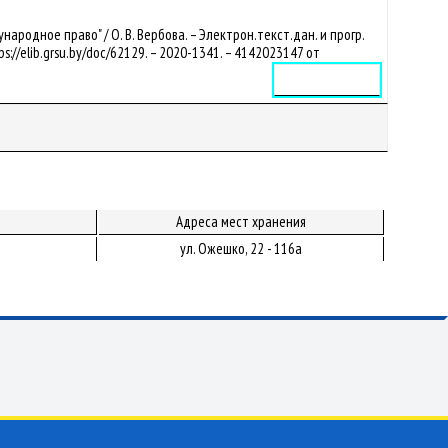
родное право" / О. В. Вербова. – Электрон.текст.дан. и прогр.
ps://elib.grsu.by/doc/62129. – 2020-1341. – 4142023147 от
Электронное издание
Адреса мест хранения
ул. Ожешко, 22 - 116а