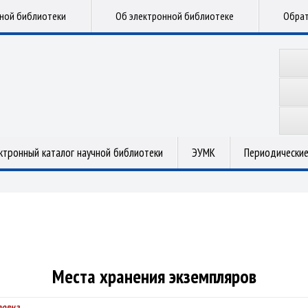
чной библиотеки
Об электронной библиотеке
Обрат
ктронный каталог научной библиотеки
ЭУМК
Периодические
Места хранения экземпляров
ровна