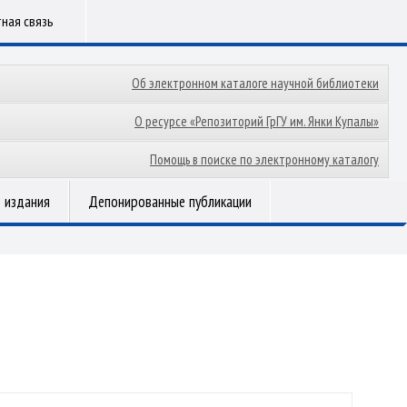
ная связь
Об электронном каталоге научной библиотеки
О ресурсе «Репозиторий ГрГУ им. Янки Купалы»
Помощь в поиске по электронному каталогу
 издания
Депонированные публикации