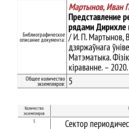
Мартынов, Иван 
Представление р
рядами Дирихле 
Библиографическое
/ И. П. Мартынов, 
описание документа:
дзяржаўнага ўнівер
Матэматыка. Фізік
кіраванне. – 2020. 
Общее количество
5
экземпляров:
Количество
экземпляров
Сектор периодичес
5