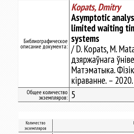
Kopats, Dmitry
Asymptotic analys
limited waiting t
systems
Библиографическое
описание документа:
/ D. Kopats, M. Mat
дзяржаўнага ўнівер
Матэматыка. Фізік
кіраванне. – 2020. 
Общее количество
5
экземпляров:
Количество
экземпляров