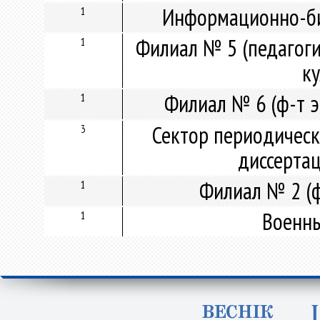
Информационно-би
1
Филиал № 5 (педагоги
1
ку
Филиал № 6 (ф-т э
1
Сектор периодическ
3
диссерта
Филиал № 2 (ф
1
Военны
1