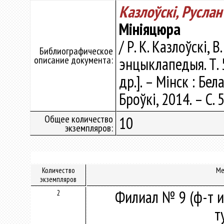
Казлоўскі, Руслан
Мініяцюра
/ Р. К. Казлоўскі, 
Библиографическое
описание документа:
энцыклапедыя. Т. 5.
др.]. – Мінск : Б
Броўкі, 2014. – С.
Общее количество
10
экземпляров:
Количество
Ме
экземпляров
Филиал № 9 (ф-т и
2
т