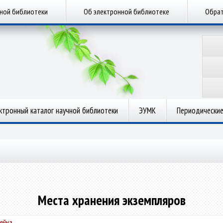
чной библиотеки
Об электронной библиотеке
Обрат
ктронный каталог научной библиотеки
ЭУМК
Периодические
Места хранения экземпляров
іеўна