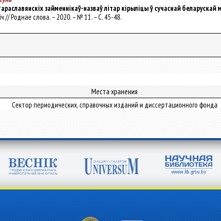
стараславянскіх займеннікаў-назваў літар кірыліцы ў сучаснай беларускай 
новіч // Роднае слова. – 2020. – № 11. – С. 45-48.
Места хранения
Сектор периодических, справочных изданий и диссертационного фонда