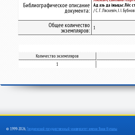
Библиографическое описание
Ад азь да іжыцы: Лёс 
документа:
/ С. Г. Ляскевіч, І. І. Буб
Общее количество
1
экземпляров:
Количество экземпляров
1
© 1999-2026,
Гродненский государственный университет имени Янки Купалы