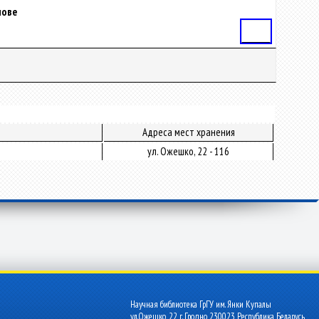
мове
Статья
Адреса мест хранения
ул. Ожешко, 22 - 116
Научная библиотека ГрГУ им. Янки Купалы
ул.Ожешко, 22 г. Гродно 230023 Республика Беларусь