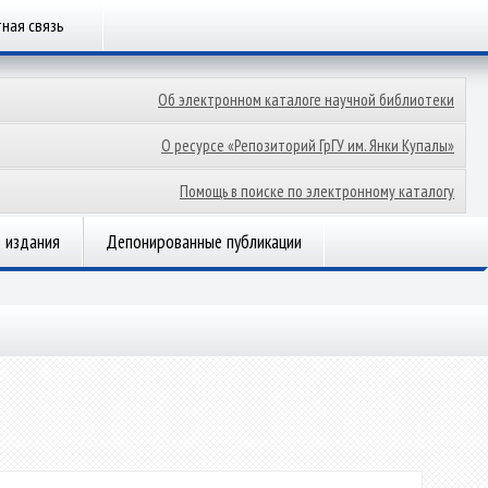
ная связь
Об электронном каталоге научной библиотеки
О ресурсе «Репозиторий ГрГУ им. Янки Купалы»
Помощь в поиске по электронному каталогу
 издания
Депонированные публикации