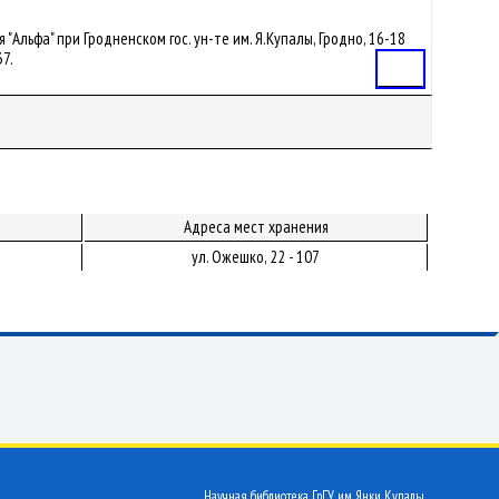
я "Альфа" при Гродненском гос. ун-те им. Я.Купалы, Гродно, 16-18
37.
Статья
Адреса мест хранения
ул. Ожешко, 22 - 107
Научная библиотека ГрГУ им. Янки Купалы