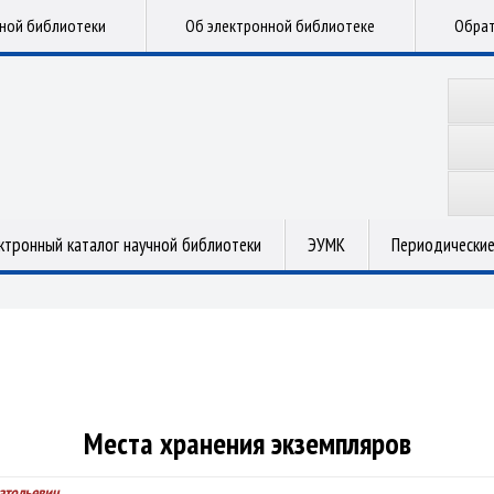
чной библиотеки
Об электронной библиотеке
Обрат
ктронный каталог научной библиотеки
ЭУМК
Периодические
Места хранения экземпляров
атольевич