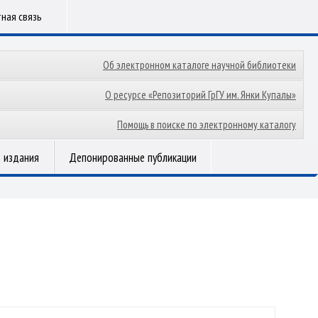
ная связь
Об электронном каталоге научной библиотеки
О ресурсе «Репозиторий ГрГУ им. Янки Купалы»
Помощь в поиске по электронному каталогу
 издания
Депонированные публикации