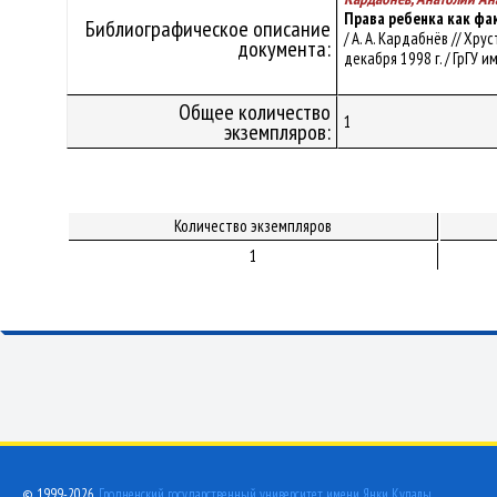
Права ребенка как фа
Библиографическое описание
/ А. А. Кардабнёв // Хру
документа:
декабря 1998 г. / ГрГУ им
Общее количество
1
экземпляров:
Количество экземпляров
1
© 1999-2026,
Гродненский государственный университет имени Янки Купалы