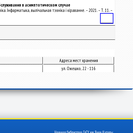
бслуживания в асимптотическом случае
ка. Інфарматыка, вылічальная тэхніка і кіраванне. – 2021. – Т. 11. –
Статья
Адреса мест хранения
ул. Ожешко, 22 - 116
Научная библиотека ГрГУ им. Янки Купалы