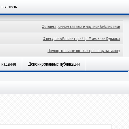
ная связь
Об электронном каталоге научной библиотеки
О ресурсе «Репозиторий ГрГУ им. Янки Купалы»
Помощь в поиске по электронному каталогу
 издания
Депонированные публикации