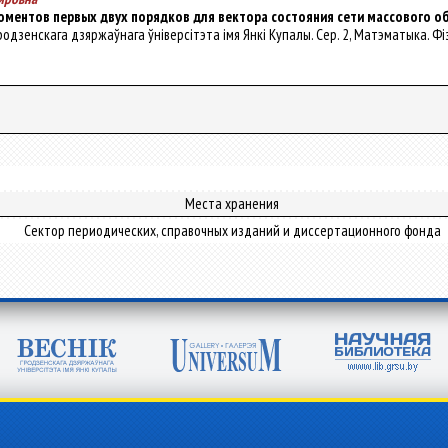
ментов первых двух порядков для вектора состояния сети массового о
к Гродзенскага дзяржаўнага ўніверсітэта імя Янкі Купалы. Сер. 2, Матэматыка. Фізі
Места хранения
Сектор периодических, справочных изданий и диссертационного фонда