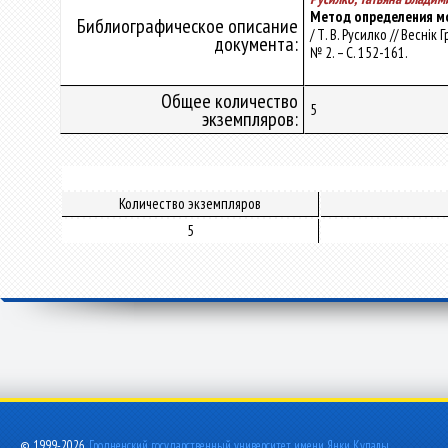
Метод определения мо
Библиографическое описание
/ Т. В. Русилко // Весні
документа:
№ 2. – С. 152-161.
Общее количество
5
экземпляров:
Количество экземпляров
5
© 1999-2026,
Гродненский государственный университет имени Янки Купалы